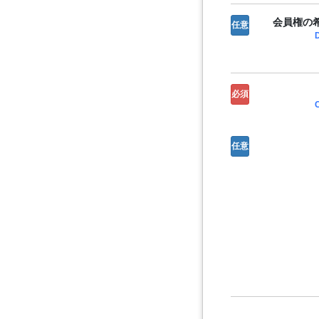
会員権の希
任意
必須
任意