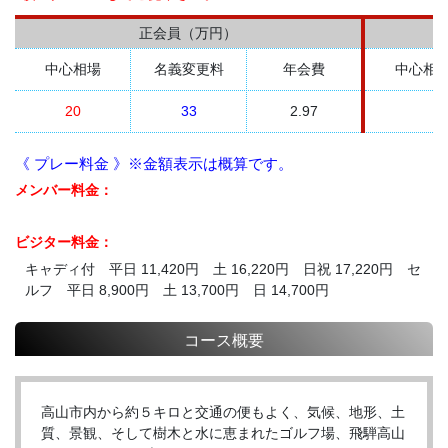
正会員（万円）
中心相場
名義変更料
年会費
中心相
20
33
2.97
《 プレー料金 》※金額表示は概算です。
メンバー料金：
ビジター料金：
キャディ付 平日 11,420円 土 16,220円 日祝 17,220円 セ
ルフ 平日 8,900円 土 13,700円 日 14,700円
コース概要
高山市内から約５キロと交通の便もよく、気候、地形、土
質、景観、そして樹木と水に恵まれたゴルフ場、飛騨高山