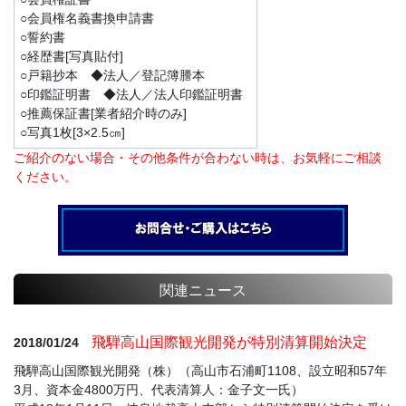
○会員権名義書換申請書
○誓約書
○経歴書[写真貼付]
○戸籍抄本 ◆法人／登記簿謄本
○印鑑証明書 ◆法人／法人印鑑証明書
○推薦保証書[業者紹介時のみ]
○写真1枚[3×2.5㎝]
ご紹介のない場合・その他条件が合わない時は、お気軽にご相談
ください。
関連ニュース
飛騨高山国際観光開発が特別清算開始決定
2018/01/24
飛騨高山国際観光開発（株）（高山市石浦町1108、設立昭和57年
3月、資本金4800万円、代表清算人：金子文一氏）