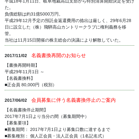
平成18年1月11日、岐阜地裁高山支部から特別清算開始決定を受け
た。
負債総額は約31億5000万円。
平成29年12月予定の預託金返還費用の捻出は厳しく、29年6月28
日に設立した（株）飛騨高山カントリークラブに権利義務を移
管。
当社は11月15日開催の株主総会の決議により解散していた。
名義書換再開のお知らせ
2017/11/02
【書換再開時期】
平成29年11月1日 ～
【名義書換料】
■正会員 80,000円（税別）
会員募集に伴う名義書換停止のご案内
2017/06/02
【名義書換停止期間】
2017年7月1日より当分の間（募集期間中）
【募集要項】
■募集期間： 2017年7月1日より募集口数に達するまで
■募集種別： 個人正会員・法人正会員（1名記名式）