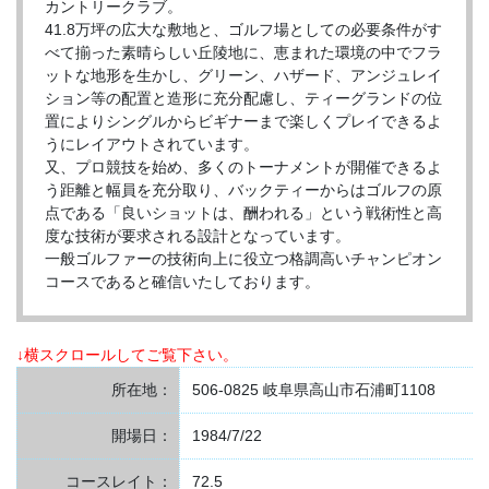
カントリークラブ。
41.8万坪の広大な敷地と、ゴルフ場としての必要条件がす
べて揃った素晴らしい丘陵地に、恵まれた環境の中でフラ
ットな地形を生かし、グリーン、ハザード、アンジュレイ
ション等の配置と造形に充分配慮し、ティーグランドの位
置によりシングルからビギナーまで楽しくプレイできるよ
うにレイアウトされています。
又、プロ競技を始め、多くのトーナメントが開催できるよ
う距離と幅員を充分取り、バックティーからはゴルフの原
点である「良いショットは、酬われる」という戦術性と高
度な技術が要求される設計となっています。
一般ゴルファーの技術向上に役立つ格調高いチャンピオン
コースであると確信いたしております。
↓横スクロールしてご覧下さい。
所在地：
506-0825 岐阜県高山市石浦町1108
開場日：
1984/7/22
コースレイト：
72.5