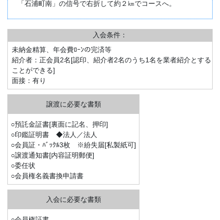
「石浦町南」の信号で右折して約２㎞でコースへ。
入会条件：
未納金精算、年会費ﾛｰﾝの完済等
紹介者：正会員2名[認印、紹介者2名のうち1名を業者紹介とする
ことができる]
面接：有り
○預託金証書[裏面に記名、押印]
○印鑑証明書 ◆法人／法人
○会員証・ﾊﾞｯｸﾙ3枚 ※紛失届[私製紙可]
○譲渡通知書[内容証明郵便]
○委任状
○会員権名義書換申請書
○会員権証書