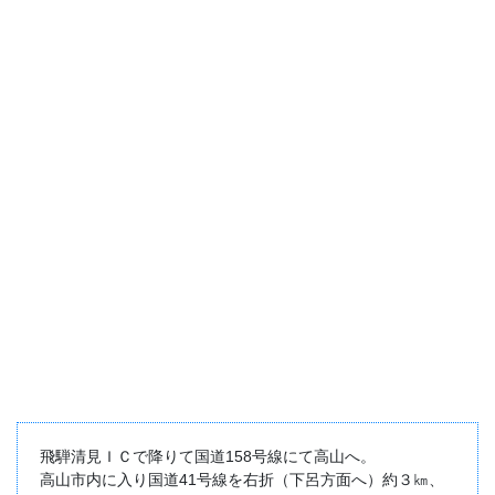
飛騨清見ＩＣで降りて国道158号線にて高山へ。
高山市内に入り国道41号線を右折（下呂方面へ）約３㎞、