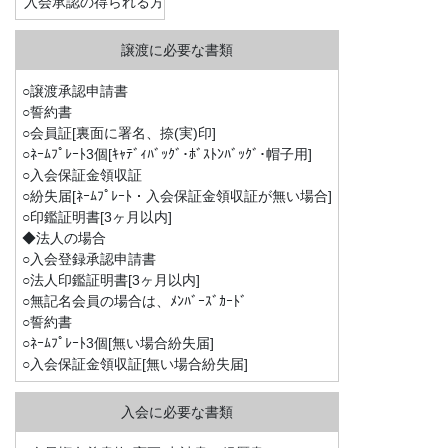
入会承認の得られる方
○譲渡承認申請書
○誓約書
○会員証[裏面に署名、捺(実)印]
○ﾈｰﾑﾌﾟﾚｰﾄ3個[ｷｬﾃﾞｨﾊﾞｯｸﾞ･ﾎﾞｽﾄﾝﾊﾞｯｸﾞ･帽子用]
○入会保証金領収証
○紛失届[ﾈｰﾑﾌﾟﾚｰﾄ・入会保証金領収証が無い場合]
○印鑑証明書[3ヶ月以内]
◆法人の場合
○入会登録承認申請書
○法人印鑑証明書[3ヶ月以内]
○無記名会員の場合は、ﾒﾝﾊﾞｰｽﾞｶｰﾄﾞ
○誓約書
○ﾈｰﾑﾌﾟﾚｰﾄ3個[無い場合紛失届]
○入会保証金領収証[無い場合紛失届]