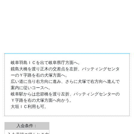
岐阜羽島ＩＣを出て岐阜県庁方面へ。
鏡島大橋を渡り正木の交差点を左折、バッティングセンタ
ーのＹ字路を右の犬塚方面へ。
広い道に当り右方向に進み、さらに犬塚で右方向へ進んで
案内に従いコースへ。
岐阜駅からは忠節橋を渡り左折、バッティングセンターの
Ｙ字路を右の犬塚方面へ向かう。
大垣ＩＣ利用も可。
入会条件：