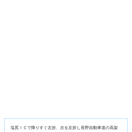
塩尻ＩＣで降りすぐ左折、次を左折し長野自動車道の高架