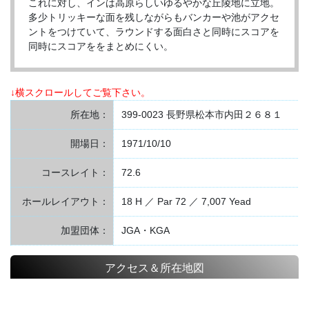
これに対し、インは高原らしいゆるやかな丘陵地に立地。
多少トリッキーな面を残しながらもバンカーや池がアクセ
ントをつけていて、ラウンドする面白さと同時にスコアを
同時にスコアををまとめにくい。
↓横スクロールしてご覧下さい。
所在地：
399-0023 長野県松本市内田２６８１
開場日：
1971/10/10
コースレイト：
72.6
ホールレイアウト：
18 H ／ Par 72 ／ 7,007 Yead
加盟団体：
JGA・KGA
アクセス＆所在地図