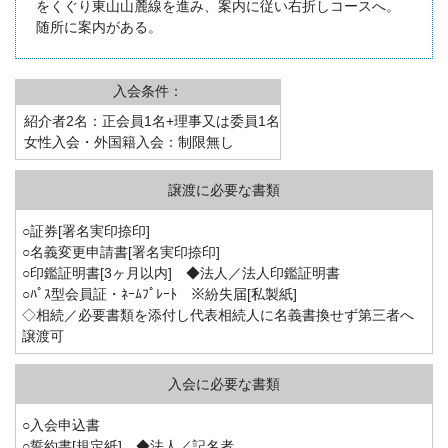
をくぐり東山山麓線を進み、案内に従い右折しコースへ。
随所に案内がある。
入会条件：
紹介者2名：正会員1名+理事又は委員1名
女性入会・外国籍入会：制限無し
○証券[署名実印捺印]
○名義変更申請書[署名実印捺印]
○印鑑証明書[3ヶ月以内] ◆法人／法人印鑑証明書
○ﾊﾟｽ型会員証・ﾈｰﾑﾌﾟﾚｰﾄ ※紛失届[私製紙]
◇相続／必要書類を添付し代表相続人に名義書換せず第三者へ
譲渡可
○入会申込書
○誓約書[規定紙] ◆法人／記名者