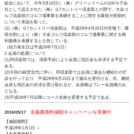
総会において、今年3月10日に（株）グリーンドームの100％子会
社として設立された（株）Ｇ7カントリー倶楽部との間で、大金ゴ
ルフ倶楽部のゴルフ場事業を承継することに関する吸収分割契約
について承認を取った。
(2)（株）Ｇ7カントリー倶楽部は、平成28年4月26日付官報で、吸
収分割により（株）大金ゴルフ倶楽部のゴルフ場事業に関する権
利義務を承継すると公告している。
（効力発生日は平成28年7月1日）
2.会員の処遇について
(1)同倶楽部では、清算手続により会員に預託金を弁済する予定で
ある。
(2)今回の経営交代に伴い、同倶楽部では会員に退会か継続かの打
診を行っており、平成28年6月15日まで届出を受付ける。尚、継続
会員も預託金の弁済を受け取れるが、会員権はプレー会員権のみ
となる。
(3)平成28年7月以降にコース名称を変更する予定である。
名義書換料減額キャンペーンを実施中
2016/05/17
【減額期間】
平成28年1月1日 ～