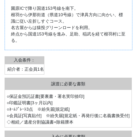
園原ICで降り国道153号線を南下。
根羽から伊那街道（県道10号線）で津具方向に向かい、標
識に従い左折しすぐコース。
名古屋からは猿投グリーンロードを利用。
終点から国道153号線を進み、足助、稲武を経て根羽村に至
る。
入会条件：
紹介者：正会員1名
○保証金預託証書[要裏書・署名実印捺印]
○印鑑証明書[3ヶ月以内]
○ﾈｰﾑﾌﾟﾚｰﾄ3点 ※紛失届[規定紙]
○会員証[写真貼付] ※紛失届[規定紙・再発行後に名義書換受付]
◇相続／遺産分割協議書+除籍謄本