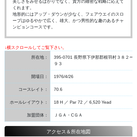
美しさをみせるばかりでなく、貴方の緻密な戦略に応えて
くれます。
地形的にはアップ・ダウンが少なく、フェアウエイのスロ
ープはゆるやかで広く、雄大、かつ男性的な趣のあるチャ
ンピョンコースです。
↓横スクロールしてご覧下さい。
所在地：
395-0701 長野県下伊那郡根羽村３８２ー
９３
開場日：
1976/4/26
コースレイト：
70.6
ホールレイアウト：
18 H ／ Par 72 ／ 6,520 Yead
加盟団体：
ＪＧＡ・CＧＡ
アクセス＆所在地図