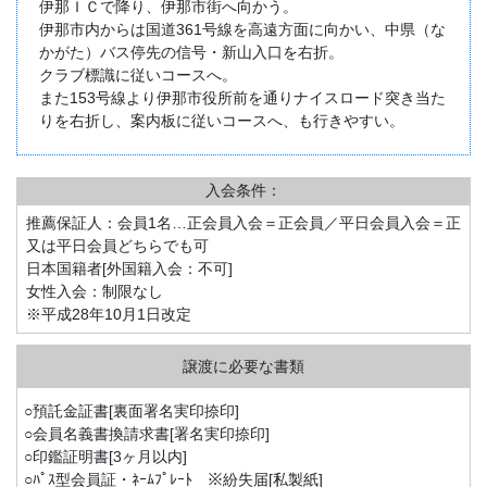
伊那ＩＣで降り、伊那市街へ向かう。
伊那市内からは国道361号線を高遠方面に向かい、中県（な
かがた）バス停先の信号・新山入口を右折。
クラブ標識に従いコースへ。
また153号線より伊那市役所前を通りナイスロード突き当た
りを右折し、案内板に従いコースへ、も行きやすい。
入会条件：
推薦保証人：会員1名…正会員入会＝正会員／平日会員入会＝正
又は平日会員どちらでも可
日本国籍者[外国籍入会：不可]
女性入会：制限なし
※平成28年10月1日改定
○預託金証書[裏面署名実印捺印]
○会員名義書換請求書[署名実印捺印]
○印鑑証明書[3ヶ月以内]
○ﾊﾟｽ型会員証・ﾈｰﾑﾌﾟﾚｰﾄ ※紛失届[私製紙]