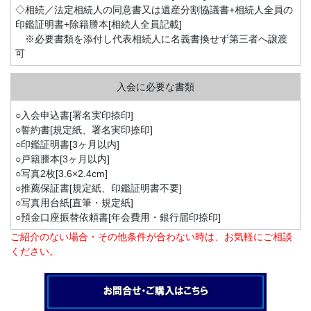
◇相続／法定相続人の同意書又は遺産分割協議書+相続人全員の
印鑑証明書+除籍謄本[相続人全員記載]
※必要書類を添付し代表相続人に名義書換せず第三者へ譲渡
可
○入会申込書[署名実印捺印]
○誓約書[規定紙、署名実印捺印]
○印鑑証明書[3ヶ月以内]
○戸籍謄本[3ヶ月以内]
○写真2枚[3.6×2.4cm]
○推薦保証書[規定紙、印鑑証明書不要]
○写真用台紙[直筆・規定紙]
○預金口座振替依頼書[年会費用・銀行届印捺印]
ご紹介のない場合・その他条件が合わない時は、お気軽にご相談
ください。